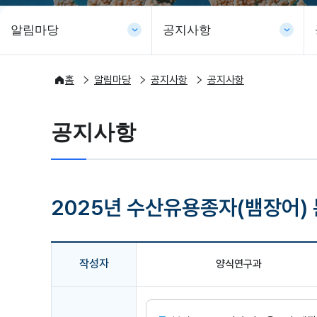
알림마당
공지사항
축
축
축
소
홈
알림마당
공지사항
소
공지사항
소
됨
됨
됨
공지사항
2025년 수산유용종자(뱀장어)
작성자
양식연구과