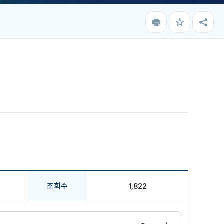
인
즐
공
쇄
겨
유
찾
하
기
기
조회수
1,822