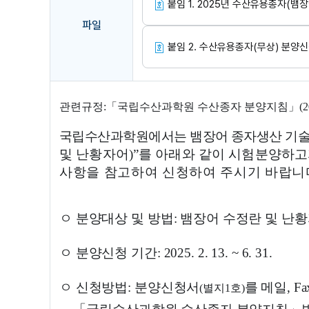
파일
국립수산과학원 공지사항 게시글로 작성자, 작성일, 조회수, 
관련규정
:
「
국립수산과학원 수산종자 분양지침
」
(2
국립수산과학원에서는 뱀장어 종자생산 기술
및 난황자어
)”
를 아래와 같이 시험분양하고
사항을 참고하여 신청하여 주시기 바랍니
ㅇ 분양대상 및 방법
:
뱀장어 수정란 및 난
ㅇ 분양신청 기간
: 2025. 2. 13. ~ 6. 31.
ㅇ 신청방법
:
분양신청서
를 메일
, F
(
별지
1
호
)