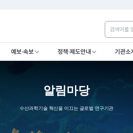
주메뉴 바로가기
본문내용 바로가기
통합검색
예보·속보
정책·제도안내
기관소
알림마당
수산과학기술 혁신을 이끄는 글로벌 연구기관