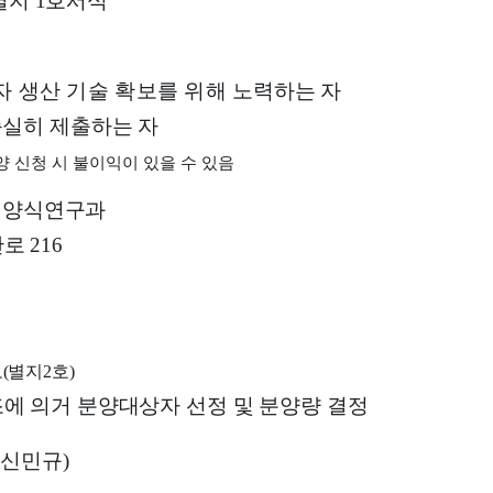
별지
1
호서식
자 생산 기술 확보를 위해
노력하는 자
충실히 제출하는 자
양 신청 시 불이익이 있을 수 있음
 양식연구과
안로
216
보
(
별지
2
호
)
에 의거 분양대상자 선정 및 분양량 결정
 신민규
)