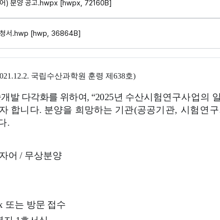
붙임 1. 2025년 수산유용종자(뱀장어) 분양 공고.hwpx [hwpx, 72160B]
붙임 2. 수산유용종자(무상) 분양신청서.hwp [hwp, 36864B]
파일, 내용을 나타낸 표입니다.
021.12.2.
국립수산과학원 훈령 제
638
호
)
개발 다각화를 위하여
, “2025
년
수산시험연구사업의 일
자 합니다
.
분양을 희망하는 기관
(
공공
기관
,
시험연구
다
.
황자어
/
무상분양
ax
또는 방문 접수