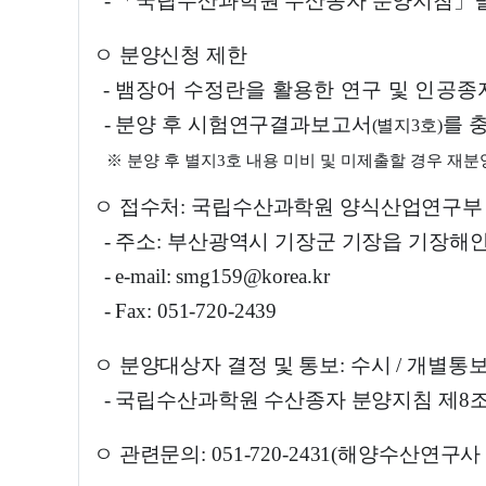
-
「
국립수산과학원 수산종자 분양지침
」
ㅇ 분양신청 제한
-
뱀장어 수정란을 활용한 연구 및 인공종
-
분양 후 시험연구결과보고서
를 
(
별지
3
호
)
※
분양 후 별지
3
호 내용 미비 및 미제출할 경우 재분
ㅇ 접수처
:
국립수산과학원 양식산업연구부
-
주소
:
부산광역시 기장군 기장읍 기장해
- e-mail: smg159@korea.kr
- Fax: 051-720-2439
ㅇ 분양대상자 결정 및 통보
:
수시
/
개별통
-
국립수산과학원 수산종자 분양지침 제
8
조
ㅇ 관련문의
: 051-720-2431(
해양수산연구사