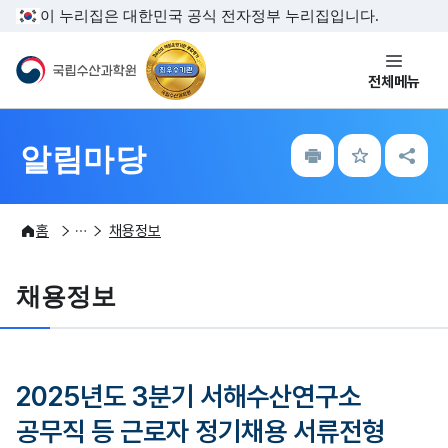
주메뉴 바로가기
본문내용 바로가기
이 누리집은 대한민국 공식 전자정부 누리집입니다.
국립수산과학원
전체메뉴
인
즐
공
알림마당
쇄
겨
유
찾
하
기
기
알림마당
공지사항
홈
채용정보
채용정보
2025년도 3분기 서해수산연구소
공무직 등 근로자 정기채용 서류전형