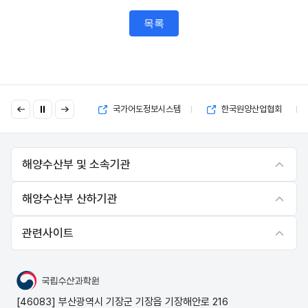
목록
이
다
국고보조금 부정수급 제보
국가어도정보시스템
한국원양산업협회
전
음
해양수산부 및 소속기관
해양수산부 산하기관
관련사이트
국립수산과학원
[46083] 부산광역시 기장군 기장읍 기장해안로 216