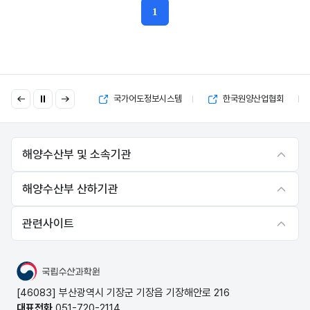
1
현재페이지
이
다
국고보조금 부정수급 제보
국가어도정보시스템
한국원양산업협회
전
음
해양수산부 및 소속기관
해양수산부 산하기관
관련사이트
국립수산과학원
[46083] 부산광역시 기장군 기장읍 기장해안로 216
대표전화
051-720-2114