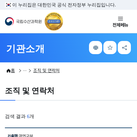
주메뉴 바로가기
본문내용 바로가기
이 누리집은 대한민국 공식 전자정부 누리집입니다.
국립수산과학원
전체메뉴
인
즐
공
기관소개
쇄
겨
유
찾
하
기
기
기관소개
조직 및 직원안내
홈
조직 및 연락처
조직 및 연락처
검색 결과
6
개
국립수산과학원 직원정보를 알려줍니다.
기후환경연구부