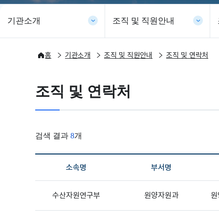
기관소개
조직 및 직원안내
축
축
축
소
홈
기관소개
조직 및 직원안내
소
조직 및 연락처
소
됨
됨
됨
조직 및 연락처
검색 결과
8
개
소속명
부서명
국립수산과학원 직원정보를 알려줍니다.
수산자원연구부
원양자원과
원