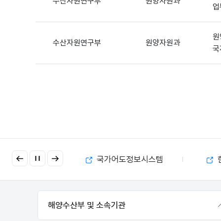
수산자원연구부
원양자원과
업
원
수산자원연구부
원양자원과
국
이
다
금 부정수급 제보
국가어도정보시스템
전
음
해양수산부 및 소속기관