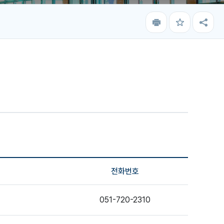
인
즐
공
쇄
겨
유
찾
하
기
기
전화번호
051-720-2310