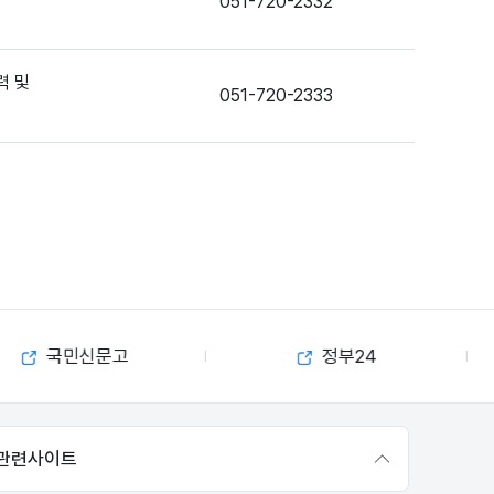
051-720-2332
력 및
051-720-2333
국민신문고
정부24
관련사이트