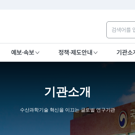
주메뉴 바로가기
본문내용 바로가기
통합검색
예보·속보
정책·제도안내
기관소
기관소개
수산과학기술 혁신을 이끄는 글로벌 연구기관