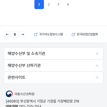
1
2
3
4
현재페이지
이
다
국고보조금 부정수급 제보
국가어도정보시스템
한국원양산업협회
전
음
해양수산부 및 소속기관
해양수산부 산하기관
관련사이트
국립수산과학원
[46083] 부산광역시 기장군 기장읍 기장해안로 216
대표전화
051-720-2114