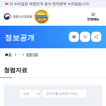
주메뉴 바로가기
본문내용 바로가기
이 누리집은 대한민국 공식 전자정부 누리집입니다.
국립수산과학원
전체메뉴
인
즐
공
정보공개
쇄
겨
유
찾
하
기
기
정보공개
정보공개
홈
청렴자료
청렴자료
선택
검색어입력