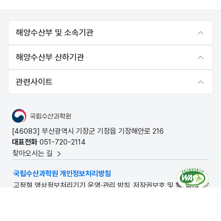
전
음
해양수산부 및 소속기관
해양수산부 산하기관
관련사이트
국립수산과학원
[46083] 부산광역시 기장군 기장읍 기장해안로 216
대표전화
051-720-2114
찾아오시는 길
국립수산과학원 개인정보처리방침
고정형 영상정보처리기기 운영·관리 방침
저작권보호 및 정책
© National Institute of Fisheries Science. All rights
reserved.