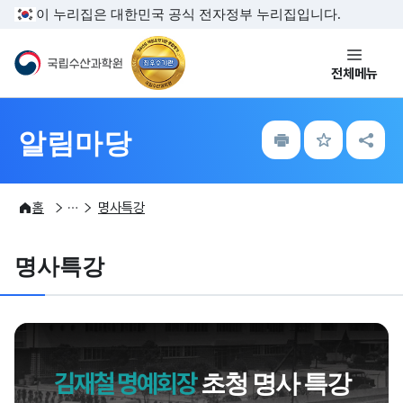
전
주메뉴 바로가기
본문내용 바로가기
이 누리집은 대한민국 공식 전자정부 누리집입니다.
닫
기
국립수산과학원
전체메뉴
인
즐
공
알림마당
쇄
겨
유
찾
하
기
기
알림마당
수산과학연구 100년 e-기념관
홈
명사특강
명사특강
김재철 명예회장
초청 명사 특강