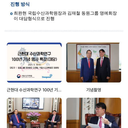
진행 방식
최완현 국립수산과학원장과 김재철 동원그룹 명예회장
이 대담형식으로 진행
주
요
이
미
지
근현대 수산과학연구 100년 기념 명사 특강 영상
기념촬영