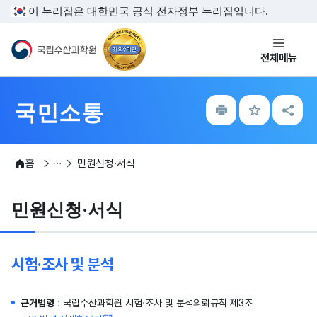
주메뉴 바로가기
본문내용 바로가기
이 누리집은 대한민국 공식 전자정부 누리집입니다.
국립수산과학원
전체메뉴
인
즐
공
국민소통
쇄
겨
유
찾
하
기
기
국민소통
민원서비스
홈
민원신청·서식
민원신청·서식
시험·조사 및 분석
근거법령
: 국립수산과학원 시험·조사 및 분석의뢰규칙 제3조