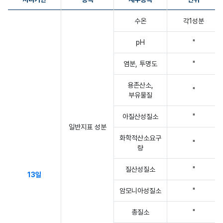
수산용수 분석 시험·조사 및 분석수수료-처리기한,종목,단위,수수료,비고
수온
각1성분
pH
"
염분, 투명도
"
용존산소,
"
부유물질
아질산성질소
"
일반지표 성분
화학적산소요구
"
량
질산성질소
"
13일
암모니아성질소
"
총질소
"