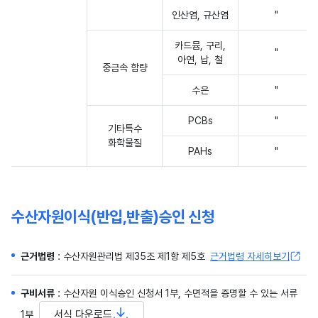
인산염, 규산염
"
카드뮴, 구리,
"
아연, 납, 철
중금속 함량
수은
"
PCBs
"
기타특수
화학물질
PAHs
"
수산자원이식(반입,반출)승인 신청
근거법령
: 수산자원관리법 제35조 제1항 제5호
근거법령 자세히보기
구비서류
: 수산자원 이식승인 신청서 1부, 수면적을 증명할 수 있는 서류
서식 다운로드
1부