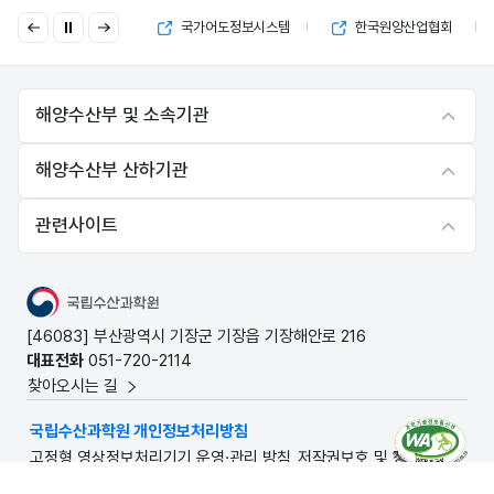
이
다
국고보조금 부정수급 제보
국가어도정보시스템
한국원양산업협회
전
음
해양수산부 및 소속기관
해양수산부 산하기관
관련사이트
국립수산과학원
[46083] 부산광역시 기장군 기장읍 기장해안로 216
대표전화
051-720-2114
찾아오시는 길
국립수산과학원 개인정보처리방침
고정형 영상정보처리기기 운영·관리 방침
저작권보호 및 정책
© National Institute of Fisheries Science. All rights