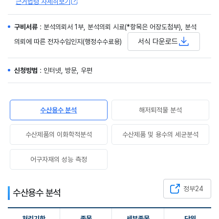
근거법령 자세히보기
구비서류
: 분석의뢰서 1부, 분석의뢰 시료(*항목은 어장도첨부), 분석
서식 다운로드
의뢰에 따른 전자수입인지(행정수수료용)
신청방법
: 인터넷, 방문, 우편
수산용수 분석
해저퇴적물 분석
수산제품의 이화학적분석
수산제품 및 용수의 세균분석
어구자재의 성능 측정
정부24
수산용수 분석
처리기한
종목
세부종목
단위