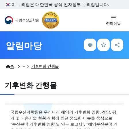
주메뉴 바로가기
본문내용 바로가기
이 누리집은 대한민국 공식 전자정부 누리집입니다.
국립수산과학원
전체메뉴
인
즐
공
알림마당
쇄
겨
유
찾
하
기
기
알림마당
간행물
해양환경
홈
기후변화 간행물
기후변화 간행물
국립수산과학원은 우리나라 해역의 기후변화 영향, 전망, 평
가 및 대응기술 현황과 함께 최근 중요한 이슈를 중심으로
“수산분야 기후변화 영향 및 연구 보고서”, "해양수산분야 기