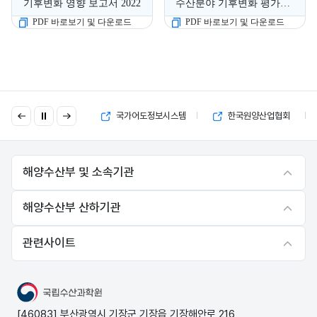
기후변화 영향 보고서 2022
수산분야 기후변화 평가백서
PDF 바로보기 및 다운로드
PDF 바로보기 및 다운로드
이
다
국고보조금 부정수급 제보
국가어도정보시스템
한국원양산업협회
전
음
해양수산부 및 소속기관
해양수산부 산하기관
관련사이트
국립수산과학원
[46083] 부산광역시 기장군 기장읍 기장해안로 216